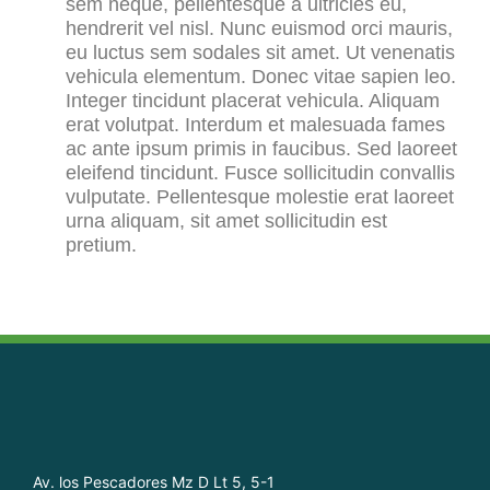
sem neque, pellentesque a ultricies eu,
hendrerit vel nisl. Nunc euismod orci mauris,
eu luctus sem sodales sit amet. Ut venenatis
vehicula elementum. Donec vitae sapien leo.
Integer tincidunt placerat vehicula. Aliquam
erat volutpat. Interdum et malesuada fames
ac ante ipsum primis in faucibus. Sed laoreet
eleifend tincidunt. Fusce sollicitudin convallis
vulputate. Pellentesque molestie erat laoreet
urna aliquam, sit amet sollicitudin est
pretium.
Av. los Pescadores Mz D Lt 5, 5-1