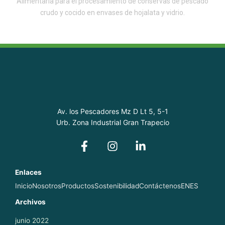
Alimentaria para el procesamiento de conservas de pescado
crudo y cocido en envases de hojalata y vidrio.
Av. los Pescadores Mz D Lt 5, 5-1
Urb. Zona Industrial Gran Trapecio
Enlaces
Inicio
Nosotros
Productos
Sostenibilidad
Contáctenos
EN
ES
Archivos
junio 2022