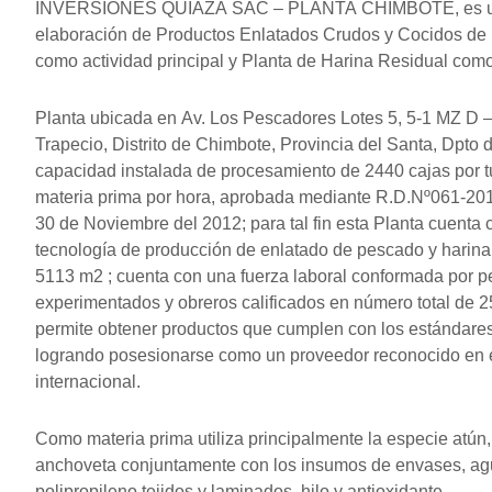
INVERSIONES QUIAZA SAC – PLANTA CHIMBOTE, es una
elaboración de Productos Enlatados Crudos y Cocidos de
como actividad principal y Planta de Harina Residual como
Planta ubicada en Av. Los Pescadores Lotes 5, 5-1 MZ D –
Trapecio, Distrito de Chimbote, Provincia del Santa, Dpto
capacidad instalada de procesamiento de 2440 cajas por t
materia prima por hora, aprobada mediante R.D.Nº061
30 de Noviembre del 2012; para tal fin esta Planta cuent
tecnología de producción de enlatado de pescado y harina
5113 m2 ; cuenta con una fuerza laboral conformada por pe
experimentados y obreros calificados en número total de 25
permite obtener productos que cumplen con los estándare
logrando posesionarse como un proveedor reconocido en 
internacional.
Como materia prima utiliza principalmente la especie atún, b
anchoveta conjuntamente con los insumos de envases, agu
polipropileno tejidos y laminados, hilo y antioxidante.